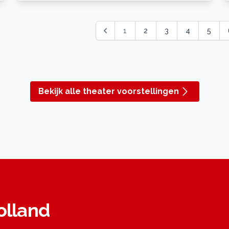
1
2
3
4
5
Bekijk alle theater voorstellingen
olland