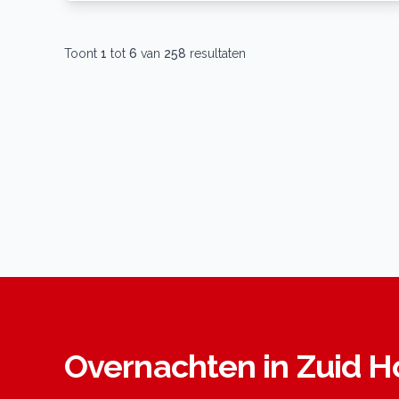
Toont
1
tot
6
van
258
resultaten
Overnachten in Zuid H