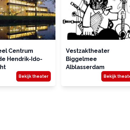
eel Centrum
Vestzaktheater
e Hendrik-Ido-
Biggelmee
ht
Alblasserdam
Bekijk theater
Bekijk theat